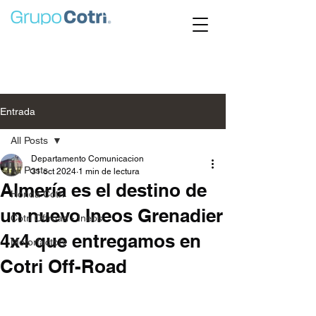
Entrada
All Posts
Departamento Comunicacion
All Posts
31 oct 2024
1 min de lectura
Almería es el destino de
Honda Cotri
un nuevo Ineos Grenadier
Cotri Offroad - Ineos
4x4 que entregamos en
Motorfactory
Cotri Off-Road