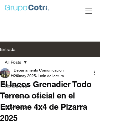
Entrada
All Posts
Departamento Comunicacion
All Posts
26 may 2025
1 min de lectura
El Ineos Grenadier Todo
Honda Cotri
Terreno oficial en el
Cotri Offroad - Ineos
Extreme 4x4 de Pizarra
Motorfactory
2025