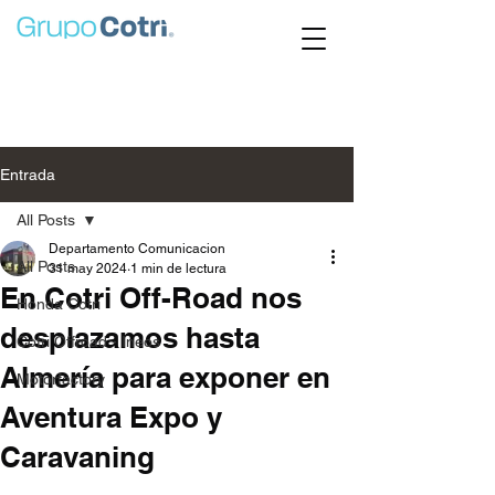
Entrada
All Posts
Departamento Comunicacion
All Posts
31 may 2024
1 min de lectura
En Cotri Off-Road nos
Honda Cotri
desplazamos hasta
Cotri Offroad - Ineos
Almería para exponer en
Motorfactory
Aventura Expo y
Caravaning