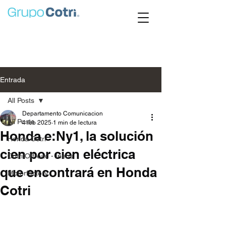
Entrada
All Posts
Departamento Comunicacion
All Posts
4 feb 2025
1 min de lectura
Honda e:Ny1, la solución
Honda Cotri
cien por cien eléctrica
Cotri Offroad - Ineos
que encontrará en Honda
Motorfactory
Cotri