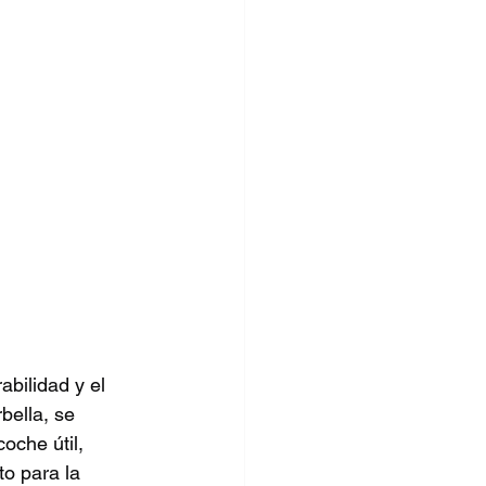
bilidad y el 
bella, se 
che útil, 
o para la 