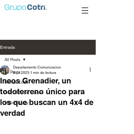
Entrada
All Posts
Departamento Comunicacion
All Posts
8 jul 2025
1 min de lectura
Ineos Grenadier, un
Honda Cotri
todoterreno único para
Cotri Offroad - Ineos
los que buscan un 4x4 de
Motorfactory
verdad