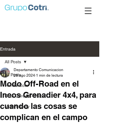
Entrada
All Posts
Departamento Comunicacion
All Posts
26 ago 2024
1 min de lectura
Modo Off-Road en el
Honda Cotri
Ineos Grenadier 4x4, para
Cotri Offroad - Ineos
cuando las cosas se
Motorfactory
complican en el campo