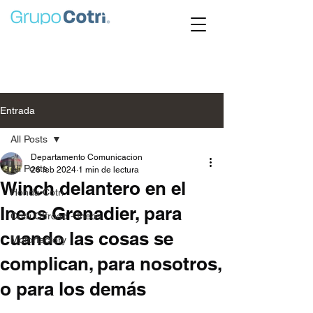
Entrada
All Posts
Departamento Comunicacion
All Posts
26 feb 2024
1 min de lectura
Winch delantero en el
Honda Cotri
Ineos Grenadier, para
Cotri Offroad - Ineos
cuando las cosas se
Motorfactory
complican, para nosotros,
o para los demás