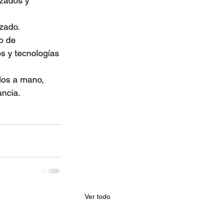
izados y 
izado.
o de
s y tecnologías
dos a mano, 
ancia.
Ver todo